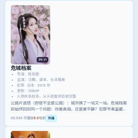
99:31
危城档案
导演：陈凯歌
主演：沈腾、谭卓、长泽雅美
犯罪 · 日本 · 2013 年
更新：1080P
人物关系较多，从头观看体验更完整
公路片语感（即使不全是公路）：城市换了一站又一站，危城档案
却始终回到同一个问题：你要真相，还是要平静？犯罪节奏里藏着
温柔的逼问。
88,898
次播放
9.5
电影
热播