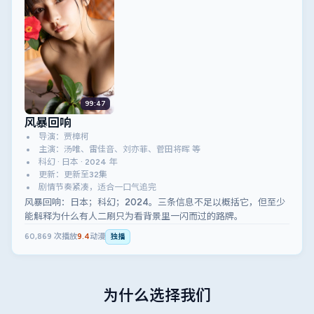
99:47
风暴回响
导演：贾樟柯
主演：汤唯、雷佳音、刘亦菲、菅田将晖 等
科幻 · 日本 · 2024 年
更新：更新至32集
剧情节奏紧凑，适合一口气追完
风暴回响：日本；科幻；2024。三条信息不足以概括它，但至少
能解释为什么有人二刷只为看背景里一闪而过的路牌。
60,869
次播放
9.4
动漫
独播
为什么选择我们