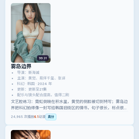
99:31
雾岛边界
导演：新海诚
主演：黄觉、易烊千玺、张译
科幻 · 韩国 · 2024 年
更新：更新至21集
配乐与镜头配合度高，值得二刷
文艺腔练习：霓虹倒映在积水里，黄觉的侧脸被切到特写；雾岛边
界把科幻拍得像一封写给韩国旧街区的情书，句子很长，标点很
少。
24,965
次播放
6.1
动漫
高分