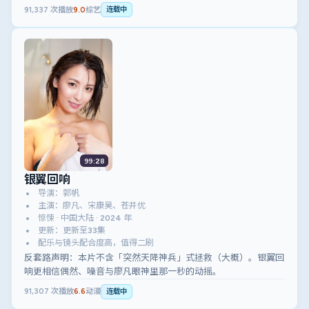
91,337
次播放
9.0
综艺
连载中
99:28
银翼回响
导演：郭帆
主演：廖凡、宋康昊、苍井优
惊悚 · 中国大陆 · 2024 年
更新：更新至33集
配乐与镜头配合度高，值得二刷
反套路声明：本片不含「突然天降神兵」式拯救（大概）。银翼回
响更相信偶然、噪音与廖凡眼神里那一秒的动摇。
91,307
次播放
6.6
动漫
连载中