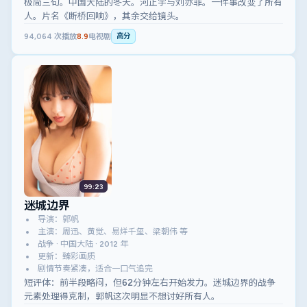
极简三句。中国大陆的冬天。河正宇与刘亦菲。一件事改变了所有
人。片名《断桥回响》，其余交给镜头。
94,064
次播放
8.9
电视剧
高分
99:23
迷城边界
导演：郭帆
主演：周迅、黄觉、易烊千玺、梁朝伟 等
战争 · 中国大陆 · 2012 年
更新：臻彩画质
剧情节奏紧凑，适合一口气追完
短评体：前半段略闷，但62分钟左右开始发力。迷城边界的战争
元素处理得克制，郭帆这次明显不想讨好所有人。