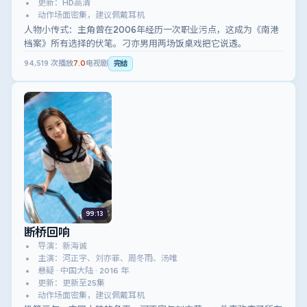
更新：HD高清
动作场面密集，建议佩戴耳机
人物小传式：主角曾在2006年经历一次职业污点，这成为《南港
档案》所有选择的伏笔。刁亦男用两场饭桌戏把它说透。
94,519
次播放
7.0
电视剧
完结
99:13
断桥回响
导演：新海诚
主演：河正宇、刘亦菲、周冬雨、汤唯
悬疑 · 中国大陆 · 2016 年
更新：更新至25集
动作场面密集，建议佩戴耳机