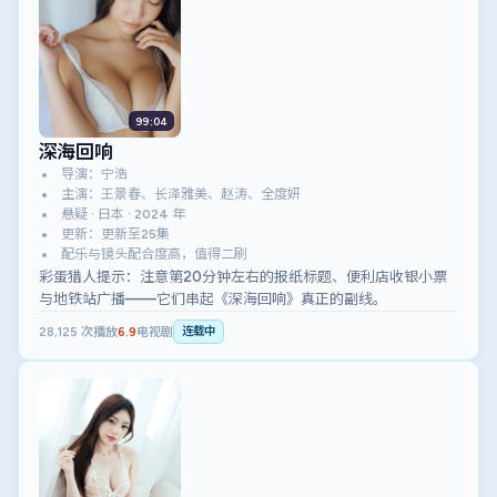
99:04
深海回响
导演：宁浩
主演：王景春、长泽雅美、赵涛、全度妍
悬疑 · 日本 · 2024 年
更新：更新至25集
配乐与镜头配合度高，值得二刷
彩蛋猎人提示：注意第20分钟左右的报纸标题、便利店收银小票
与地铁站广播——它们串起《深海回响》真正的副线。
28,125
次播放
6.9
电视剧
连载中