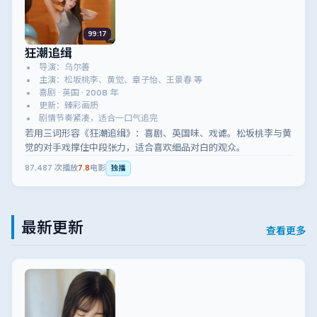
99:17
狂潮追缉
导演：乌尔善
主演：松坂桃李、黄觉、章子怡、王景春 等
喜剧 · 英国 · 2008 年
更新：臻彩画质
剧情节奏紧凑，适合一口气追完
若用三词形容《狂潮追缉》：喜剧、英国味、戏谑。松坂桃李与黄
觉的对手戏撑住中段张力，适合喜欢细品对白的观众。
87,487
次播放
7.8
电影
独播
最新更新
查看更多