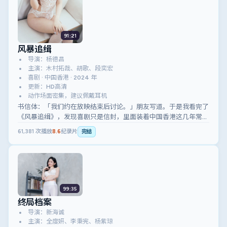
91:21
风暴追缉
导演：杨德昌
主演：木村拓哉、胡歌、段奕宏
喜剧 · 中国香港 · 2024 年
更新：HD高清
动作场面密集，建议佩戴耳机
书信体：「我们约在放映结束后讨论。」朋友写道。于是我看完了
《风暴追缉》，发现喜剧只是信封，里面装着中国香港这几年常见
的焦虑与幽默。
61,381
次播放
8.6
纪录片
完结
99:35
终局档案
导演：新海诚
主演：全度妍、李秉宪、杨紫琼