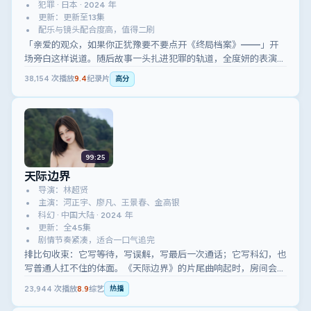
犯罪 · 日本 · 2024 年
更新：更新至13集
配乐与镜头配合度高，值得二刷
「亲爱的观众，如果你正犹豫要不要点开《终局档案》——」开
场旁白这样说道。随后故事一头扎进犯罪的轨道，全度妍的表演比
预告片里更狠一点。
38,154
次播放
9.4
纪录片
高分
99:25
天际边界
导演：林超贤
主演：河正宇、廖凡、王景春、金高银
科幻 · 中国大陆 · 2024 年
更新：全45集
剧情节奏紧凑，适合一口气追完
排比句收束：它写等待，写误解，写最后一次通话；它写科幻，也
写普通人扛不住的体面。《天际边界》的片尾曲响起时，房间会突
然安静。
23,944
次播放
8.9
综艺
热播